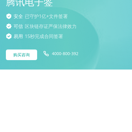
腾讯电子签
安全
已守护1亿+文件签署
可信
区块链存证严保法律效力
易用
15秒完成合同签署
4000-800-392
购买咨询