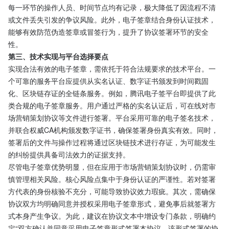
每一环节的操作人员、时间节点均有记录，极大降低了因流程不清
或文件丢失引发的争议风险。此外，电子签章结合身份认证技术，
能够有效防范伪造签章或冒签行为，提升了协议签署环节的安全
性。
第三、技术实现与平台选择要点
实现合法有效的电子签章，需依托于符合法规要求的技术平台。一
个可靠的服务平台应提供从实名认证、数字证书颁发到时间戳固
化、区块链存证的全链条服务。例如，腾讯电子签平台即提供了此
类合规的电子签章服务。用户通过严格的实名认证后，可在线对市
场营销策划协议等文件进行签署。平台采用可靠的电子签名技术，
并联合权威CA机构颁发数字证书，确保签署身份真实有效。同时，
签署后的文件与操作过程将通过区块链技术进行存证，为可能发生
的纠纷提供具备司法效力的证据支持。
尽管电子签章优势明显，但在应用于市场营销策划协议时，仍需审
慎管理相关风险。核心风险点集中于身份认证的严谨性。若对签署
方代表的身份核验不充分，可能导致协议效力瑕疵。其次，需确保
协议双方均明确同意并授权采用电子签章形式，避免事后就签署方
式本身产生争议。为此，建议在协议文本中增设专门条款，明确约
定“双方确认并同意采用电子签章形式签署本协议，该形式签署的协