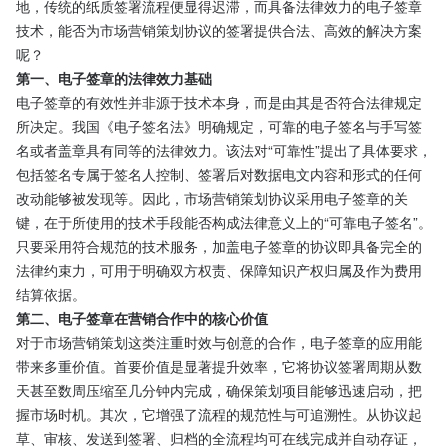
地，传统的纸质签署流程便显得迟滞，而具备法律效力的电子签章
技术，能否为市场营销策划协议的签署提供合法、高效的解决方案
呢？
第一、电子签章的法律效力基础
电子签章的有效性并非源于技术本身，而是由其是否符合法律规定
所决定。我国《电子签名法》明确规定，可靠的电子签名与手写签
名或者盖章具有同等的法律效力。该法对“可靠性”提出了具体要求，
包括签名专属于签名人控制、签署后对数据电文内容和形式的任何
改动能够被发现等。因此，市场营销策划协议采用电子签章的关
键，在于所使用的技术手段能否构成法律意义上的“可靠电子签名”。
只要采用符合规范的技术服务，加盖电子签章的协议即具备完全的
法律约束力，可用于明确双方权责、保障知识产权归属及作为费用
结算依据。
第二、电子签章在营销合作中的核心价值
对于市场营销策划这类注重时效与创意的合作，电子签章的应用能
带来多重价值。首要价值是显著提升效率，它将协议签署周期从数
天甚至数周压缩至几分钟内完成，确保策划项目能够迅速启动，把
握市场时机。其次，它增强了流程的规范性与可追溯性。从协议起
草、审核、发送到签署、归档的全流程均可在线完成并自动存证，