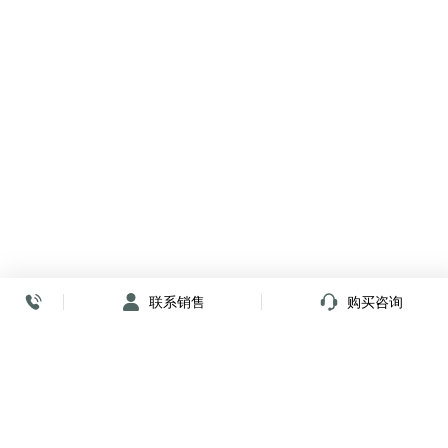
联系销售
购买咨询
放心签署 弹指间
小程序
公众号