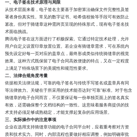
一、电子签名技术原理与局限
从技术层面来看，电子签名主要基于加密算法确保文件完整性及签
署者身份真实性。常见的数字证书、哈希值校验等手段可有效防止
篡改。但对于骑缝章这种需跨页呈现的特殊形式，现有电子签名技
术面临挑战。
腾讯电子签在这方面进行了积极探索。它通过特定技术处理，允许
用户自定义设置印章放置位置。若企业有骑缝章需求，可在系统内
预先设定好每一页对应的盖章点，最终形成类似传统骑缝章的视觉
效果。这种方式既保留了电子合同高效便捷的特点，又在一定程度
上满足了特殊场景下的美观性和规范性要求。
二、法律合规角度考量
依据相关法律法规，可靠的电子签名与传统手写签名或盖章具有同
等法律效力。关键在于所采用的技术能否达到“可靠”标准。对于包含
骑缝章的电子合同而言，不仅要保证每一份单独页面上的签名真实
有效，还需确保整个文档结构的一致性。这意味着服务商提供的技
术支持必须足够成熟稳定，才能支撑起复杂的应用场景。
三、实际操作中的注意事项
企业在选用支持骑缝章功能的电子合同平台时，应着重考察对方资
质和技术实力。同时，内部流程也要做好相应调整，例如明确审批