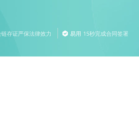
块链存证严保法律效力
易用
15秒完成合同签署