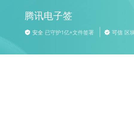
腾讯电子签
安全
已守护1亿+文件签署
可信
区