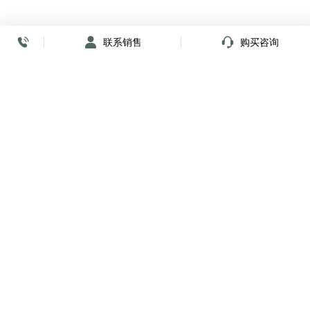
联系销售
购买咨询
放心签署 弹指间
小程序
公众号
关注我们