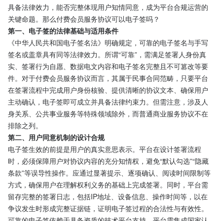
具备法律效力，能否完整体现用户知情同意，成为平台合规运营的
关键命题。那么付费会员服务协议可以电子签吗？
第一、电子签的法律基础与适用条件
《中华人民共和国电子签名法》明确规定，可靠的电子签名与手写
签名或盖章具有同等法律效力。所谓“可靠”，需满足签署人身份真
实、签署行为自愿、数据电文内容和电子签名完整且不可篡改等要
件。对于付费会员服务协议而言，其属于民事合同范畴，只要平台
在签署流程中完成用户身份核验、提供清晰的协议文本、确保用户
主动确认，电子签即可成立并具备法律约束力。但需注意，涉及人
身关系、公共事业服务等特殊领域除外，而普通商业服务协议不在
排除之列。
第二、用户同意机制的设计合规
电子签生效的前提是用户的真实意思表示。平台在设计签署流程
时，必须保障用户对协议内容的充分知情权，避免“默认勾选”“隐藏
条款”等误导性操作。应通过显著提示、逐项确认、阅读时间限制等
方式，确保用户在理解权利义务的基础上完成签署。同时，平台需
留存完整的签署日志，包括IP地址、设备信息、操作时间等，以在
争议发生时形成完整证据链，证明电子签过程的合法性与有效性。
可靠的电子签依赖于具备资质的技术平台支持。平台需集成国家认