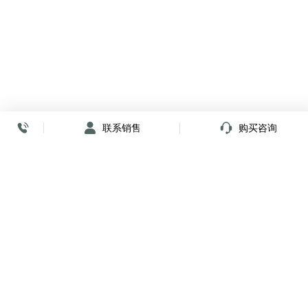
联系销售
购买咨询
放心签署 弹指间
小程序
公众号