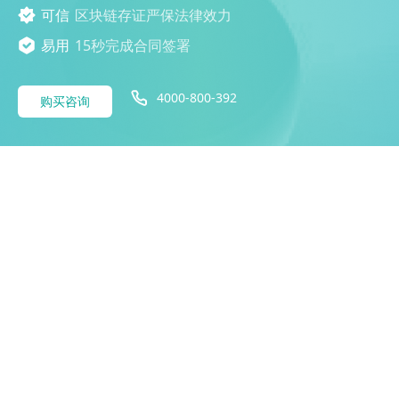
可信
区块链存证严保法律效力
易用
15秒完成合同签署
4000-800-392
购买咨询