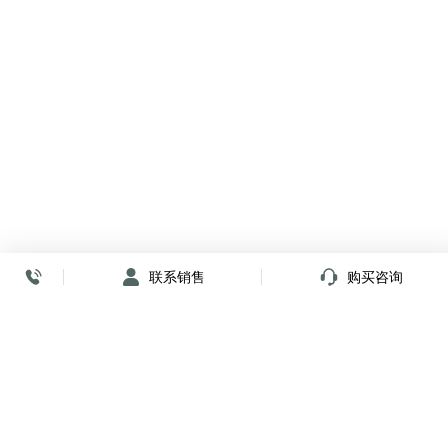
联系销售
购买咨询
放心签署 弹指间
小程序
公众号