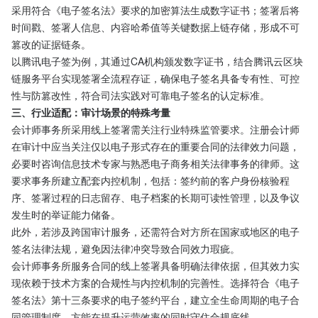
采用符合《电子签名法》要求的加密算法生成数字证书；签署后将
时间戳、签署人信息、内容哈希值等关键数据上链存储，形成不可
篡改的证据链条。
以腾讯电子签为例，其通过CA机构颁发数字证书，结合腾讯云区块
链服务平台实现签署全流程存证，确保电子签名具备专有性、可控
性与防篡改性，符合司法实践对可靠电子签名的认定标准。
三、行业适配：审计场景的特殊考量
会计师事务所采用线上签署需关注行业特殊监管要求。注册会计师
在审计中应当关注仅以电子形式存在的重要合同的法律效力问题，
必要时咨询信息技术专家与熟悉电子商务相关法律事务的律师。这
要求事务所建立配套内控机制，包括：签约前的客户身份核验程
序、签署过程的日志留存、电子档案的长期可读性管理，以及争议
发生时的举证能力储备。
此外，若涉及跨国审计服务，还需符合对方所在国家或地区的电子
签名法律法规，避免因法律冲突导致合同效力瑕疵。
会计师事务所服务合同的线上签署具备明确法律依据，但其效力实
现依赖于技术方案的合规性与内控机制的完善性。选择符合《电子
签名法》第十三条要求的电子签约平台，建立全生命周期的电子合
同管理制度，方能在提升运营效率的同时守住合规底线。