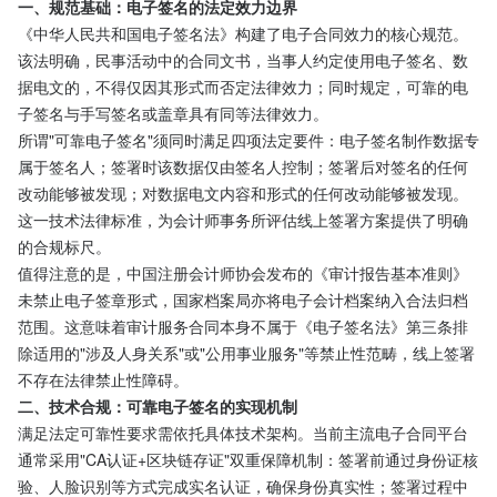
一、规范基础：电子签名的法定效力边界
《中华人民共和国电子签名法》构建了电子合同效力的核心规范。
该法明确，民事活动中的合同文书，当事人约定使用电子签名、数
据电文的，不得仅因其形式而否定法律效力；同时规定，可靠的电
子签名与手写签名或盖章具有同等法律效力。
所谓"可靠电子签名"须同时满足四项法定要件：电子签名制作数据专
属于签名人；签署时该数据仅由签名人控制；签署后对签名的任何
改动能够被发现；对数据电文内容和形式的任何改动能够被发现。
这一技术法律标准，为会计师事务所评估线上签署方案提供了明确
的合规标尺。
值得注意的是，中国注册会计师协会发布的《审计报告基本准则》
未禁止电子签章形式，国家档案局亦将电子会计档案纳入合法归档
范围。这意味着审计服务合同本身不属于《电子签名法》第三条排
除适用的"涉及人身关系"或"公用事业服务"等禁止性范畴，线上签署
不存在法律禁止性障碍。
二、技术合规：可靠电子签名的实现机制
满足法定可靠性要求需依托具体技术架构。当前主流电子合同平台
通常采用"CA认证+区块链存证"双重保障机制：签署前通过身份证核
验、人脸识别等方式完成实名认证，确保身份真实性；签署过程中