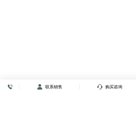
联系销售
购买咨询
放心签署 弹指间
小程序
公众号