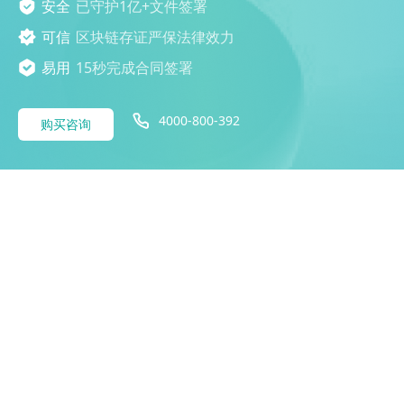
安全
已守护1亿+文件签署
可信
区块链存证严保法律效力
易用
15秒完成合同签署
4000-800-392
购买咨询