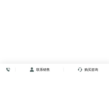
联系销售
购买咨询
放心签署 弹指间
小程序
公众号