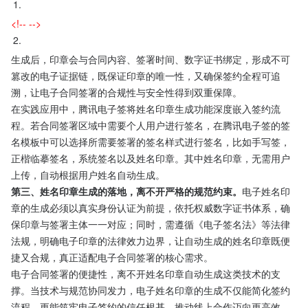
1.
<!-- -->
2.
生成后，印章会与合同内容、签署时间、数字证书绑定，形成不可
篡改的电子证据链，既保证印章的唯一性，又确保签约全程可追
溯，让电子合同签署的合规性与安全性得到双重保障。
在实践应用中，腾讯电子签将姓名印章生成功能深度嵌入签约流
程。若合同签署区域中需要个人用户进行签名，在腾讯电子签的签
名模板中可以选择所需要签署的签名样式进行签名，比如手写签，
正楷临摹签名，系统签名以及姓名印章。其中姓名印章，无需用户
上传，自动根据用户姓名自动生成。
第三、姓名印章生成的落地，离不开严格的规范约束。
电子姓名印
章的生成必须以真实身份认证为前提，依托权威数字证书体系，确
保印章与签署主体一一对应；同时，需遵循《电子签名法》等法律
法规，明确电子印章的法律效力边界，让自动生成的姓名印章既便
捷又合规，真正适配电子合同签署的核心需求。
电子合同签署的便捷性，离不开姓名印章自动生成这类技术的支
撑。当技术与规范协同发力，电子姓名印章的生成不仅能简化签约
流程，更能筑牢电子签约的信任根基，推动线上合作迈向更高效、