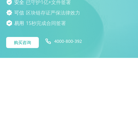
安全
已守护1亿+文件签署
可信
区块链存证严保法律效力
易用
15秒完成合同签署
4000-800-392
购买咨询