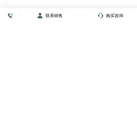
联系销售
购买咨询
放心签署 弹指间
小程序
公众号
关注我们
购买咨询