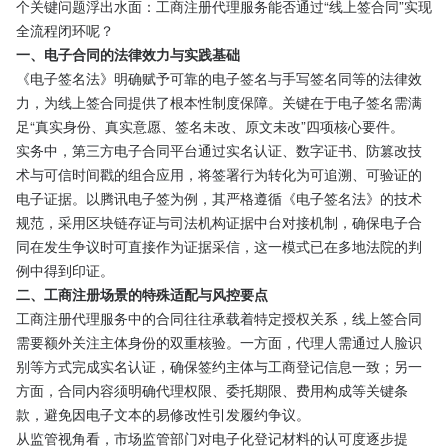
个关键问题浮出水面：工商注册代理服务能否通过“线上签合同”实现
全流程闭环呢？
一、电子合同的法律效力与实践基础
《电子签名法》明确赋予可靠的电子签名与手写签名同等的法律效
力，为线上签合同提供了根本性制度保障。关键在于电子签名需满
足“真实身份、真实意愿、签名未改、原文未改”四项核心要件。
实务中，第三方电子合同平台通过实名认证、数字证书、防篡改技
术与可信时间戳的组合应用，将签署行为转化为可追溯、可验证的
电子证据。以腾讯电子签为例，其严格遵循《电子签名法》的技术
规范，采用区块链存证与司法机构证据中台对接机制，确保电子合
同在发生争议时可直接作为证据采信，这一模式已在多地法院的判
例中得到印证。
二、工商注册场景的特殊适配与风控要点
工商注册代理服务中的合同往往承载着特定授权关系，线上签合同
需要额外关注主体身份的双重核验。一方面，代理人需通过人脸识
别等方式完成实名认证，确保签约主体与工商登记信息一致；另一
方面，合同内容须明确代理权限、委托期限、费用构成等关键条
款，避免因电子文本的易修改性引发履约争议。
从监管视角看，市场监管部门对电子化登记材料的认可度逐步提