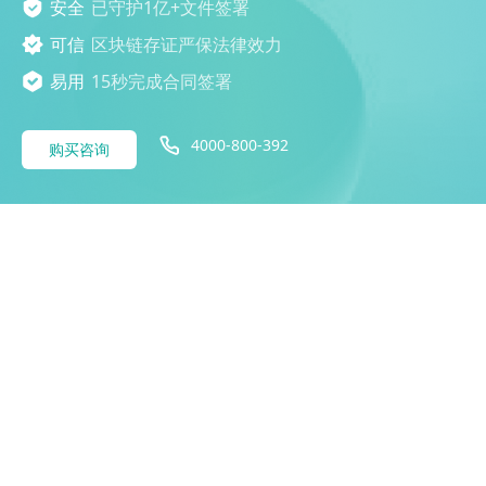
安全
已守护1亿+文件签署
可信
区块链存证严保法律效力
易用
15秒完成合同签署
4000-800-392
购买咨询