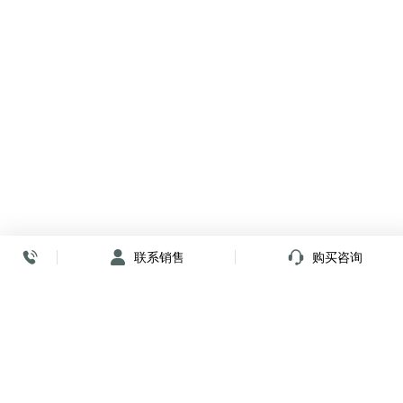
联系销售
购买咨询
放心签署 弹指间
小程序
公众号