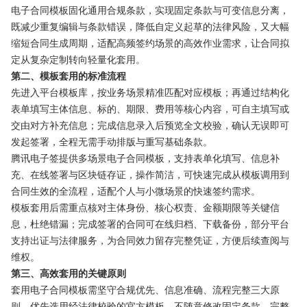
电子合同模板固化通用合规条款，实现固定条款与可变信息分离，
既减少重复编辑与条款错误，降低自定义起草的法律风险，又大幅
缩短合同生成周期，适配高频签约场景的高效作业需求，让合同拟
定从复杂定制转向轻量化套用。
第二、模板套用的标准流程
先进入平台模板库，按业务场景精准匹配对应模板；再通过结构化
表单填写主体信息、标的、期限、费用等核心内容，可自主填写或
交由对方补充信息；完成信息录入后预览全文校验，确认无误即可
发起签署，全程无需手动排版与重写基础条款。
腾讯电子签提供多场景电子合同模板，支持表单化填写、信息补
充、在线签署与区块链存证，操作简洁，可快速完成从模板调用到
合同生效的全流程，适配个人与小微场景的快速签约需求。
模板套用后需重点核对主体身份、核心权责、金额期限等关键信
息，杜绝错漏；完成签署的合同可在线归档、下载备份，部分平台
支持出证与法律服务，为合同效力留存完整凭证，方便后续查阅与
维权。
第三、高效套用的关键原则
套用电子合同模板需坚守合规优先、信息准确、流程完整三大原
则，优先选用经法律校验的官方模板，不随意修改固定条款，完整