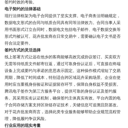
签约时效的考验。
电子契约的法律基础
现行法律框架为电子合同提供了坚实支撑。电子商务法明确规定，
数据电文形式的合同与纸质合同具有同等法律效力。合同当事人采
用书面形式订立合同时，数据电文包括电子邮件、电子数据交换等
形式均被认可。花卉批发商在日常交易中，需要确认电子文书是否
符合法定要件。
签约方式的灵活选择
线上签署方式让远在他乡的客商能够高效完成协议签订。买卖双方
无需等待纸质文件邮寄往返，通过可靠身份认证后，可直接在终端
设备上完成要约与承诺的意思表示固定。这种操作模式缩短了交易
周期，降低了时间成本，特别适合跨区域花卉采购场景。企业在使
用时应当重视身份验证和证据留存环节，保障自身权益不受损害。
腾讯电子签作为第三方服务平台，提供可靠的身份认证及签约服
务。其采用实名认证机制，确保签约主体真实有效。平台内置的电
子合同存储方案支持区块链存证技术，关键信息可追溯且防篡改。
对于花卉批发商而言，选择此类专业服务能够帮助企业规范流程管
理，降低履约争议风险。
行业应用的现实考量