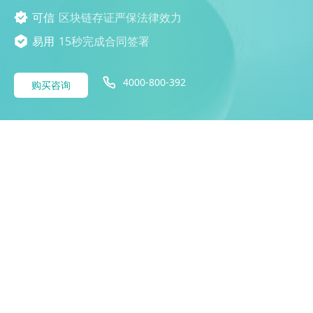
可信
区块链存证严保法律效力
易用
15秒完成合同签署
4000-800-392
购买咨询