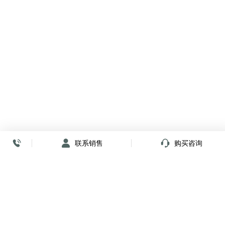
联系销售
购买咨询
放心签署 弹指间
小程序
公众号