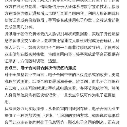
双方在线完成签署。借助微信身份认证体系与数字签名技术，接收
方在微信内收到通知后点击即可查看合同内容，利用人脸识别或短
信验证完成身份核验后，手写签名或使用电子印章，全程从发起到
完成仅需几分钟。
腾讯电子签依托腾讯云的人脸识别与权威数据源，实现了身份证信
息等多维度交叉验证，签署前还需通过人脸检测完成身份确认，确
保人证合一。如果选择电子合同平台而非传统纸质签约，全屋整装
业主便能在线实时接收、审阅合同内容，签字完成后平台还提供存
证服务，方便随时调取、追溯。
要点三、电子合同能否解决传统签约痛点
对于全屋整装业主而言，电子合同带来的不仅是形式的改变，更是
流程的透明化。纸质合同签署后易丢失、难查询，而电子合同保存
在云端，业主可随时通过手机或电脑查看。各环节完成时间、签署
人身份等信息均有区块链记录，一旦发生争议可作为电子证据使
用。
从法律效力到实际操作，从条款审阅到证据存证，电子合同为业主
提供了一种更加透明、便捷、可追溯的签约方式。如果说传统纸质
合同让业主在签约时处于信息弱势，那么电子合同的到来，正在改