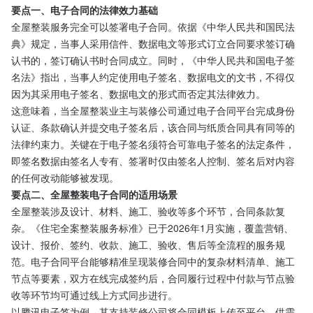
要点一、电子合同的法律效力基础
全屋整装服务完全可以签署电子合同。依据《中华人民共和国民法
典》规定，当事人采用信件、数据电文等形式订立合同要求签订确
认书的，签订确认书时合同成立。同时，《中华人民共和国电子签
名法》指出，当事人约定使用电子签名、数据电文的文书，不得仅
因为其采用电子签名、数据电文的形式而否定其法律效力。
这意味着，当全屋整装业主与装修公司通过电子合同平台完成身份
认证、条款确认并提交电子签名后，该合同与纸质合同具有同等的
法律约束力。关键在于电子签名须符合可靠电子签名的法定条件，
即签名数据由签名人专有、签署时仅由签名人控制、签名后对内容
的任何改动能够被发现。
要点二、全屋整装电子合同的适用场景
全屋整装涉及设计、材料、施工、验收等多个环节，合同条款复
杂。《住宅全案整装服务标准》已于2026年1月实施，覆盖营销、
设计、报价、签约、收款、施工、验收、售后等全流程的服务规
范。电子合同平台能够精准呈现装修合同中的复杂材料清单、施工
节点等要素，双方在线完成签约后，合同履行过程中付款与节点验
收等环节均可通过线上方式同步进行。
以腾讯电子签为例，其支持装修公司将合同模板上传至平台，供需