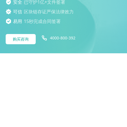
安全
已守护1亿+文件签署
可信
区块链存证严保法律效力
易用
15秒完成合同签署
4000-800-392
购买咨询