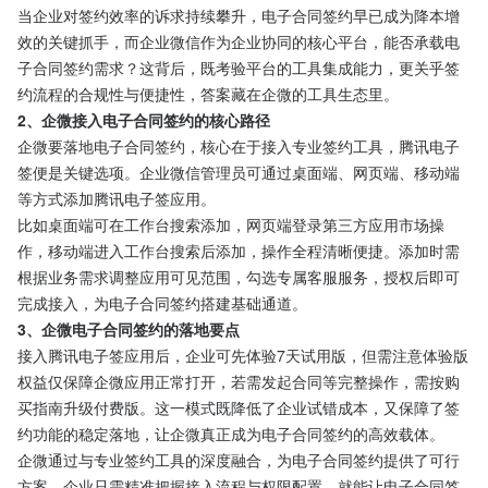
当企业对签约效率的诉求持续攀升，电子合同签约早已成为降本增
效的关键抓手，而企业微信作为企业协同的核心平台，能否承载电
子合同签约需求？这背后，既考验平台的工具集成能力，更关乎签
约流程的合规性与便捷性，答案藏在企微的工具生态里。
2、企微接入电子合同签约的核心路径
企微要落地电子合同签约，核心在于接入专业签约工具，腾讯电子
签便是关键选项。企业微信管理员可通过桌面端、网页端、移动端
等方式添加腾讯电子签应用。
比如桌面端可在工作台搜索添加，网页端登录第三方应用市场操
作，移动端进入工作台搜索后添加，操作全程清晰便捷。添加时需
根据业务需求调整应用可见范围，勾选专属客服服务，授权后即可
完成接入，为电子合同签约搭建基础通道。
3、企微电子合同签约的落地要点
接入腾讯电子签应用后，企业可先体验7天试用版，但需注意体验版
权益仅保障企微应用正常打开，若需发起合同等完整操作，需按购
买指南升级付费版。这一模式既降低了企业试错成本，又保障了签
约功能的稳定落地，让企微真正成为电子合同签约的高效载体。
企微通过与专业签约工具的深度融合，为电子合同签约提供了可行
方案，企业只需精准把握接入流程与权限配置，就能让电子合同签