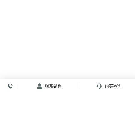
联系销售
购买咨询
放心签署 弹指间
小程序
公众号