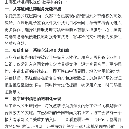
去哪里精准调取这份“数字护身符”？
一、从存证到法律服务无缝衔接
依托完善的底层架构，头部平台已实现内部管理到外部维权的高效
流转。在腾讯电子签的文件夹中找到目标合同，单击查看合同进入
更多操作，选择法律服务即可跳转至腾讯智慧法律服务中心，按需
勾选知悉选项便能快速对接专业法务，将冰冷的文件转化为实质性
的维权利器。
二、极简出证，系统化流程直达邮箱
调取存证报告的过程被设计得极具人性化。用户无需具备专业的IT
知识，仅需进入合同文件夹定位目标文件，通过查看合同、更多操
作、申请出证的连续点击，即可唤出申请界面。填入常用邮箱地址
并确认后，系统便会在后台自动打包加密数据，加急将详尽的出证
报告推送至指定邮箱，同时附带短信提醒，确保用户第一时间掌握
证据动向。
三、数字证书信息的透明化呈现
除了正式的出证报告，每次签署行为所颁发的数字证书同样是验证
合同效力的关键。在已归档的合同封面页右上方，通常会设有一个
极为隐蔽却又至关重要的入口——查看签署证书。点开它，签署各
方的CA机构认证信息、证书有效期等便一览无余地呈现在眼前，为