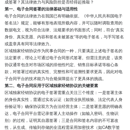
成签署？其法律效力与风险防控是否经得起推敲？
第一、电子合同签署的法律基础与适用性
电子合同的法律效力在我国已有明确依据。《中华人民共和国电子
签名法》规定，能够有形地表现所载内容，并可以随时调取查用的
数据电文，视为符合法律、法规要求的书面形式；同时，符合“真实
身份、真实意愿、内容和签名未被篡改”等的电子签名，与手写签名
或盖章具有同等法律效力。
区域独家经销协议作为民事合同的一种，只要满足上述电子签名的
法定要求，理论上可通过电子合同形式签署。但需注意的是，该类
协议通常包含对市场区域的排他性约定、销售目标承诺等核心条
款，对签署过程的真实性、完整性和可追溯性要求更高，因此对电
子合同平台的技术能力与合规保障提出了更具体的挑战。
第二、电子合同应用于区域独家经销协议的关键要素
区域独家经销协议的电子签署需重点关注三个维度：一是签署主体
的身份真实性，需通过实名认证（如营业执照核验、法定代表人身
份验证等）确保协议双方为合法经营主体；二是签署意愿的明确表
达，电子合同平台需记录签署人主动操作（如输入密码、生物识
别）的过程，证明其自愿签署；三是合同和签名内容的不可篡改
性，从生成、传输到存储的全流程需采用加密技术（如CA数字签