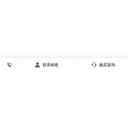
联系销售
购买咨询
放心签署 弹指间
小程序
公众号