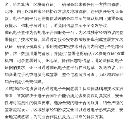
名，哈希算法、区块链存证），确保条款未被任何一方擅自修改。
此外，由于区域独家经销协议常涉及地域管辖、违约责任等复杂条
款，电子合同平台还需提供清晰的条款展示与确认机制（如逐条阅
读提示、强制停留时间），避免因信息展示不全引发争议。
腾讯电子签作为合规电子合同服务平台，为区域独家经销协议的签
署提供了技术支持。其通过对接公安等权威数据库完成签署方实名
认证，确保身份真实；采用先进加密技术对合同内容进行全链路保
护，防止数据泄露与篡改；并提供“签署意愿确认+区块链存证”双重
机制，记录签署时间、IP地址、操作日志等信息，满足法律对电子
证据的要求。企业可通过腾讯电子签平台在线起草、发送协议，经
销商通过手机或电脑完成签署，整个过程留痕可查，为区域独家经
销合作提供合规保障。
区域独家经销协议能否通过电子合同签署？从法律基础与技术实践
来看，答案取决于电子合同平台能否满足该类协议对真实性、安全
性与可追溯性的特殊要求。选择合规的电子合同服务，结合严谨的
签署流程设计，区域独家经销协议完全可以通过电子形式高效、安
全地完成签署，为商业合作提供灵活且可靠的解决方案。