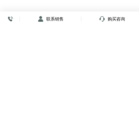
联系销售
购买咨询
放心签署 弹指间
小程序
公众号
关注我们