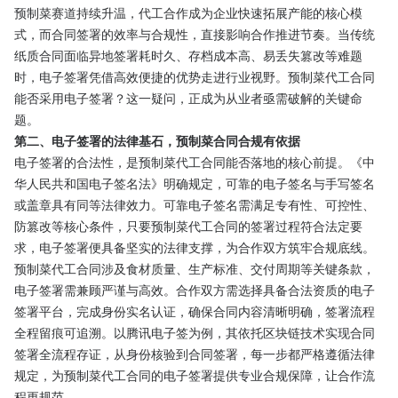
预制菜赛道持续升温，代工合作成为企业快速拓展产能的核心模
式，而合同签署的效率与合规性，直接影响合作推进节奏。当传统
纸质合同面临异地签署耗时久、存档成本高、易丢失篡改等难题
时，电子签署凭借高效便捷的优势走进行业视野。预制菜代工合同
能否采用电子签署？这一疑问，正成为从业者亟需破解的关键命
题。
第二、电子签署的法律基石，预制菜合同合规有依据
电子签署的合法性，是预制菜代工合同能否落地的核心前提。《中
华人民共和国电子签名法》明确规定，可靠的电子签名与手写签名
或盖章具有同等法律效力。可靠电子签名需满足专有性、可控性、
防篡改等核心条件，只要预制菜代工合同的签署过程符合法定要
求，电子签署便具备坚实的法律支撑，为合作双方筑牢合规底线。
预制菜代工合同涉及食材质量、生产标准、交付周期等关键条款，
电子签署需兼顾严谨与高效。合作双方需选择具备合法资质的电子
签署平台，完成身份实名认证，确保合同内容清晰明确，签署流程
全程留痕可追溯。以腾讯电子签为例，其依托区块链技术实现合同
签署全流程存证，从身份核验到合同签署，每一步都严格遵循法律
规定，为预制菜代工合同的电子签署提供专业合规保障，让合作流
程更规范。