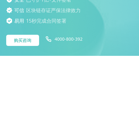
可信
区块链存证严保法律效力
易用
15秒完成合同签署
4000-800-392
购买咨询