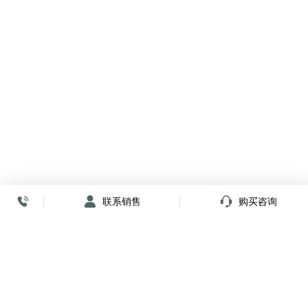
联系销售
购买咨询
放心签署 弹指间
小程序
公众号