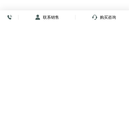
联系销售
购买咨询
放心签署 弹指间
小程序
公众号
关注我们
购买咨询