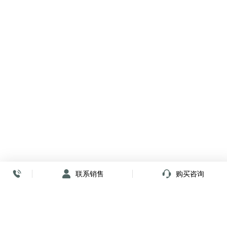
联系销售
购买咨询
放心签署 弹指间
小程序
公众号