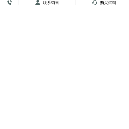
联系销售
购买咨询
放心签署 弹指间
小程序
公众号
关注我们
购买咨询