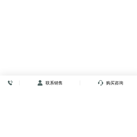
联系销售
购买咨询
放心签署 弹指间
小程序
公众号