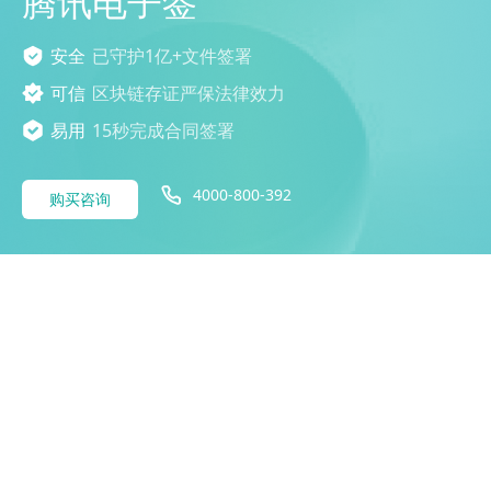
腾讯电子签
安全
已守护1亿+文件签署
可信
区块链存证严保法律效力
易用
15秒完成合同签署
4000-800-392
购买咨询