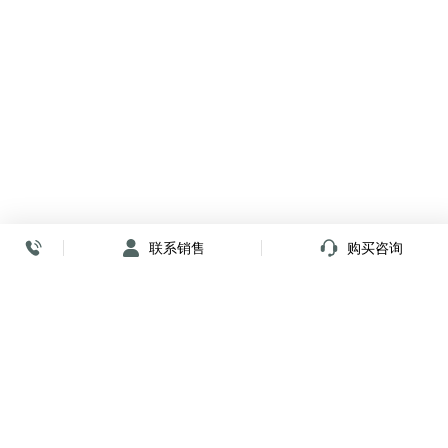
联系销售
购买咨询
放心签署 弹指间
小程序
公众号