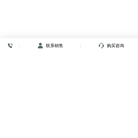
联系销售
购买咨询
放心签署 弹指间
小程序
公众号
关注我们