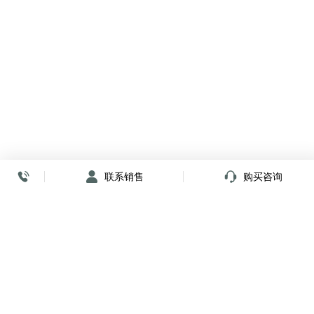
联系销售
购买咨询
放心签署 弹指间
小程序
公众号