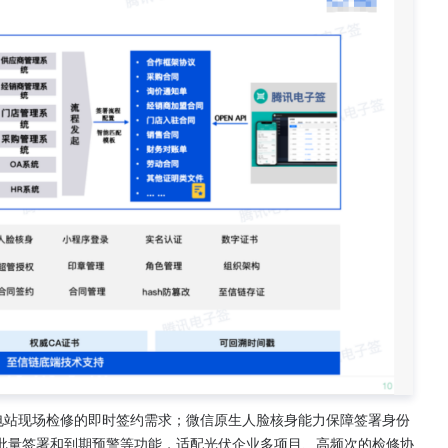
配电站现场检修的即时签约需求；微信原生人脸核身能力保障签署身份
理、批量签署和到期预警等功能，适配光伏企业多项目、高频次的检修协