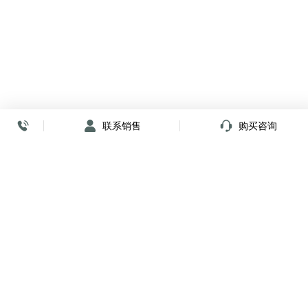
联系销售
购买咨询
放心签署 弹指间
小程序
公众号
关注我们