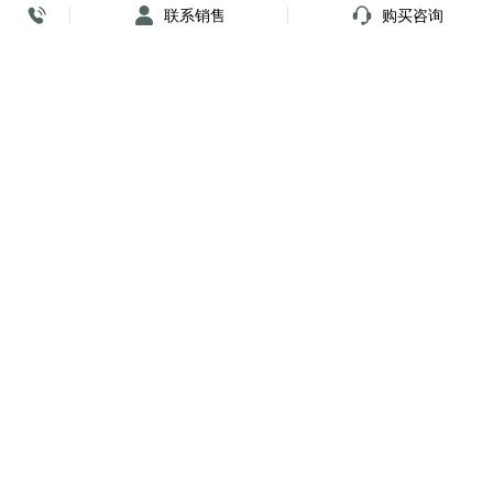
联系销售
购买咨询
放心签署 弹指间
小程序
公众号
关注我们
购买咨询