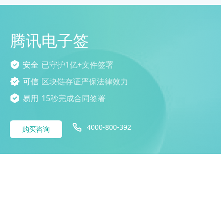
腾讯电子签
安全
已守护1亿+文件签署
可信
区块链存证严保法律效力
易用
15秒完成合同签署
4000-800-392
购买咨询