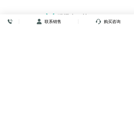
联系销售
购买咨询
放心签署 弹指间
小程序
公众号
关注我们
购买咨询