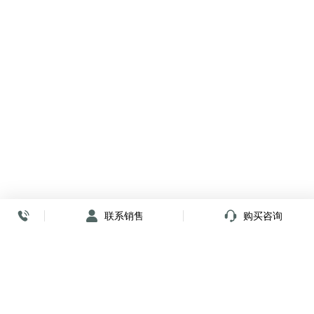
联系销售
购买咨询
放心签署 弹指间
小程序
公众号