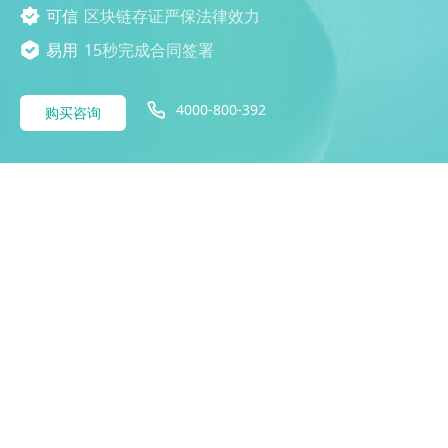
可信
区块链存证严保法律效力
易用
15秒完成合同签署
4000-800-392
购买咨询