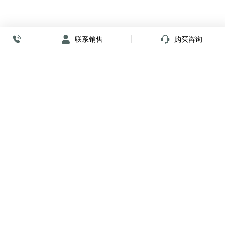
联系销售
购买咨询
放心签署 弹指间
小程序
公众号
关注我们