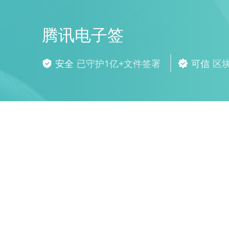
腾讯电子签
安全
已守护1亿+文件签署
可信
区