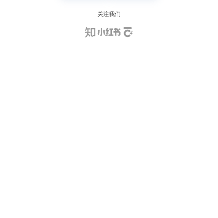
关注我们
购买咨询
安全与合规
安全应急响应中心
关于我们
购买咨询
产品反馈
产品文档
产品更新动态
购买热线：
4000-800-392
合作伙伴
成为合作伙伴