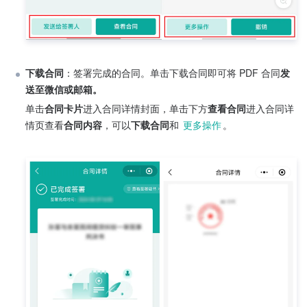
下载合同
：签署完成的合同。单击下载合同即可将 PDF 合同
发
送至微信或邮箱。
单击
合同卡片
进入合同详情封面，单击下方
查看合同
进入合同详
情页查看
合同内容
，可以
下载合同
和 
更多操作
。