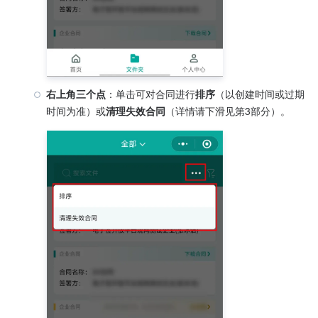
右上角三个点
：单击可对合同进行
排序
（以创建时间或过期
时间为准）或
清理失效合同
（详情请下滑见第3部分）。