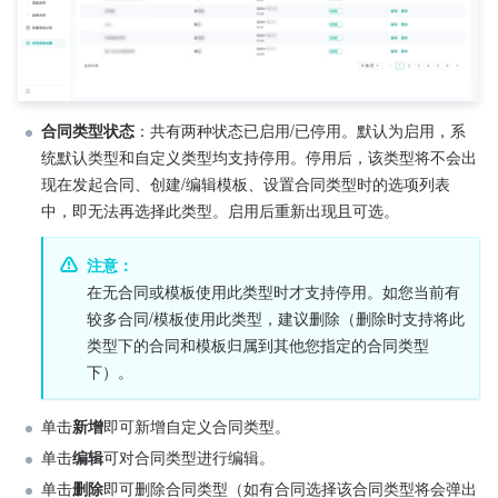
合同类型状态
：共有两种状态已启用/已停用。默认为启用，系
统默认类型和自定义类型均支持停用。停用后，该类型将不会出
现在发起合同、创建/编辑模板、设置合同类型时的选项列表
中，即无法再选择此类型。启用后重新出现且可选。
注意：
在无合同或模板使用此类型时才支持停用。如您当前有
较多合同/模板使用此类型，建议删除（删除时支持将此
类型下的合同和模板归属到其他您指定的合同类型
下）。
单击
新增
即可新增自定义合同类型。
单击
编辑
可对合同类型进行编辑。
单击
删除
即可删除合同类型（如有合同选择该合同类型将会弹出