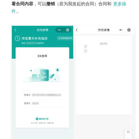
看合同内容
，可以
撤销
（若为我发起的合同）合同和 
更多操
作
。