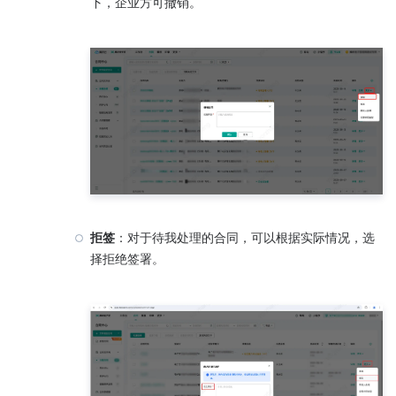
下，企业方可撤销。
拒签
：对于待我处理的合同，可以根据实际情况，选
择拒绝签署。