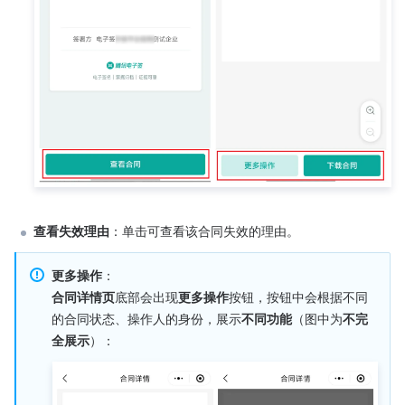
查看失效理由
：单击可查看该合同失效的理由。
更多操作
：
合同详情页
底部会出现
更多操作
按钮，按钮中会根据不同
的合同状态、操作人的身份，展示
不同功能
（图中为
不完
全展示
）：