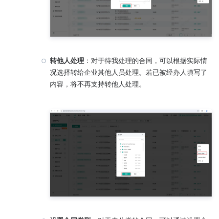
转他人处理
：对于待我处理的合同，可以根据实际情
况选择转给企业其他人员处理。若已被经办人填写了
内容，将不再支持转他人处理。