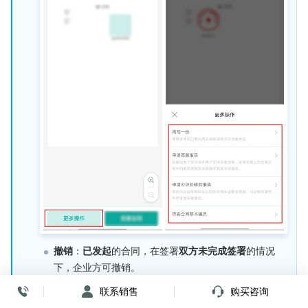
撤销
：
已发起
的合同，在签署
双方未完成签署
的情况
下，企业方可撤销。
转他人处理
：对于
待我处理
的合同，可以根据实际情况
联系销售
购买咨询
选择转给企业其他人员处。若已被经办人补充填写了内