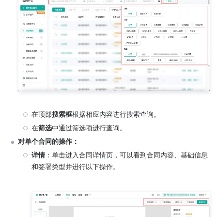
在顶部
搜索框
根据相应内容进行搜索查询。
在
筛选
中通过筛选项进行查询。
对单个合同的操作：
详情
：单击进入合同详情页，可以看到合同内容、基础信息
和签署类型并进行以下操作。