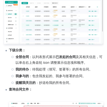
下级分类：
全部合同
：以列表形式展示
已发起的合同
及其相关信息，可
以单击右上角齿轮 icon 调整展示信息项和顺序。
我的待办
：待我处理（填写、签署等）的所有合同。
我参与的
：包含我发起的、我参与签署的合同。
提醒我关注的
：抄送给我的所有合同。
查询合同文件：