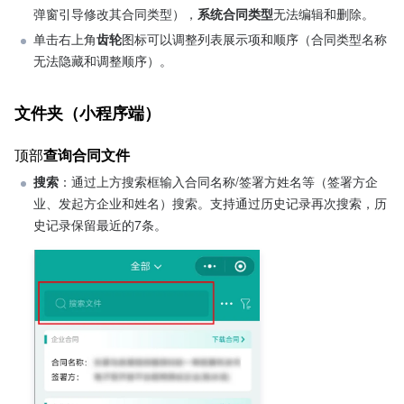
弹窗引导修改其合同类型），
系统合同类型
无法编辑和删除。
单击右上角
齿轮
图标可以调整列表展示项和顺序（合同类型名称
无法隐藏和调整顺序）。
文件夹（小程序端） 
顶部
查询合同文件
搜索
：通过上方搜索框输入合同名称/签署方姓名等（签署方企
业、发起方企业和姓名）搜索。支持通过历史记录再次搜索，历
史记录保留最近的7条。