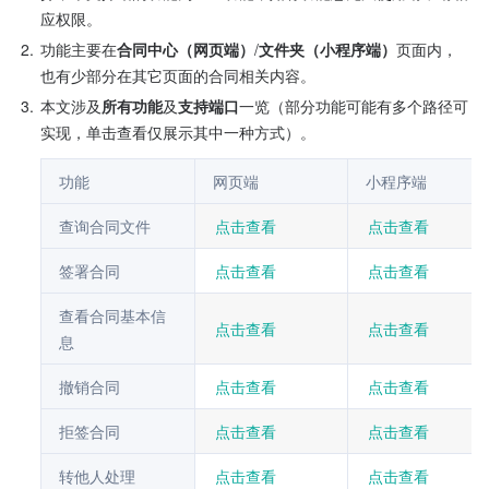
应权限。
2.
功能主要在
合同中心（网页端）
/
文件夹（小程序端）
页面内，
也有少部分在其它页面的合同相关内容。
3.
本文涉及
所有功能
及
支持端口
一览（部分功能可能有多个路径可
实现，单击查看仅展示其中一种方式）。
功能
网页端
小程序端
查询合同文件
点击查看
点击查看
签署合同
点击查看
点击查看
查看合同基本信
点击查看
点击查看
息
撤销合同
点击查看
点击查看
拒签合同
点击查看
点击查看
转他人处理
点击查看
点击查看