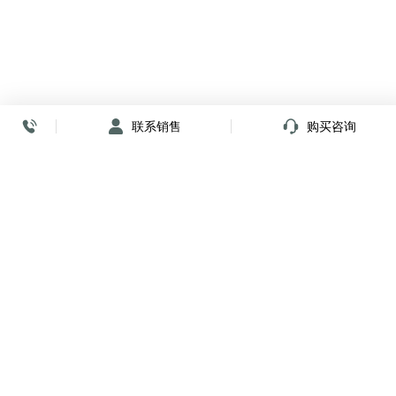
联系销售
购买咨询
放心签署 弹指间
小程序
公众号
关注我们