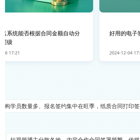
系统能否根据合同金额自动分
好用的电子签
级
 17:21
2024-12-04 17:01
机构学员数量多、报名签约集中在旺季，纸质合同打印签
短视频博主分散各地、内容合作合同签署频繁，传媒