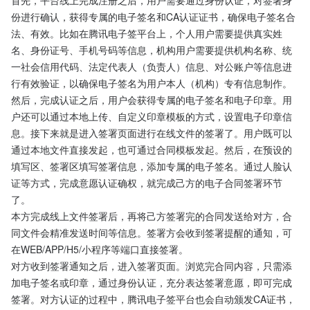
首先，平台线上完成注册之后，用户需要通过身份认证，对签署身
份进行确认，获得专属的电子签名和CA认证证书，确保电子签名合
法、有效。比如在腾讯电子签平台上，个人用户需要提供真实姓
名、身份证号、手机号码等信息，机构用户需要提供机构名称、统
一社会信用代码、法定代表人（负责人）信息、对公账户等信息进
行有效验证，以确保电子签名为用户本人（机构）专有信息制作。
然后，完成认证之后，用户会获得专属的电子签名和电子印章。用
户还可以通过本地上传、自定义印章模板的方式，设置电子印章信
息。接下来就是进入签署页面进行在线文件的签署了。用户既可以
通过本地文件直接发起，也可通过合同模板发起。然后，在预设的
填写区、签署区填写签署信息，添加专属的电子签名。通过人脸认
证等方式，完成意愿认证确权，就完成己方的电子合同签署环节
了。
本方完成线上文件签署后，再将己方签署完的合同发送给对方，合
同文件会精准发送时间等信息。签署方会收到签署提醒的通知，可
在WEB/APP/H5/小程序等端口直接签署。
对方收到签署通知之后，进入签署页面。浏览完合同内容，只需添
加电子签名或印章，通过身份认证，充分表达签署意愿，即可完成
签署。对方认证的过程中，腾讯电子签平台也会自动颁发CA证书，