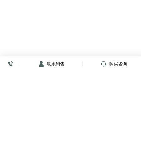
联系销售
购买咨询
放心签署 弹指间
小程序
公众号