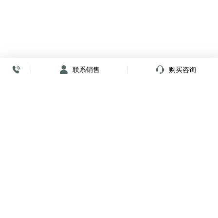
联系销售
购买咨询
放心签署 弹指间
小程序
公众号
关注我们