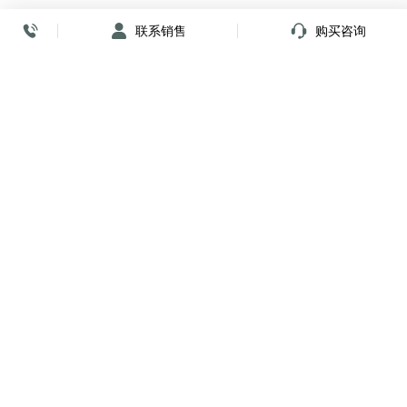
联系销售
购买咨询
放心签署 弹指间
小程序
公众号
关注我们
购买咨询