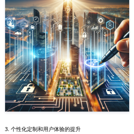
3. 个性化定制和用户体验的提升