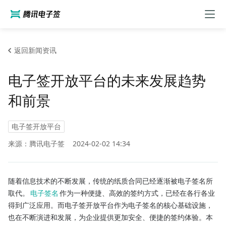
返回新闻资讯
电子签开放平台的未来发展趋势
和前景
电子签开放平台
来源：腾讯电子签
2024-02-02 14:34
随着信息技术的不断发展，传统的纸质合同已经逐渐被电子签名所
取代。
电子签名
作为一种便捷、高效的签约方式，已经在各行各业
得到广泛应用。而电子签开放平台作为电子签名的核心基础设施，
也在不断演进和发展，为企业提供更加安全、便捷的签约体验。本