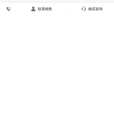
联系销售
购买咨询
放心签署 弹指间
小程序
公众号
关注我们
购买咨询