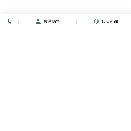
联系销售
购买咨询
放心签署 弹指间
小程序
公众号
关注我们