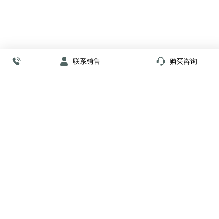
联系销售
购买咨询
放心签署 弹指间
小程序
公众号
关注我们