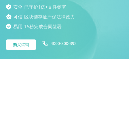
安全
已守护1亿+文件签署
可信
区块链存证严保法律效力
易用
15秒完成合同签署
4000-800-392
购买咨询