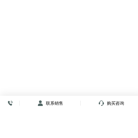
联系销售
购买咨询
放心签署 弹指间
小程序
公众号