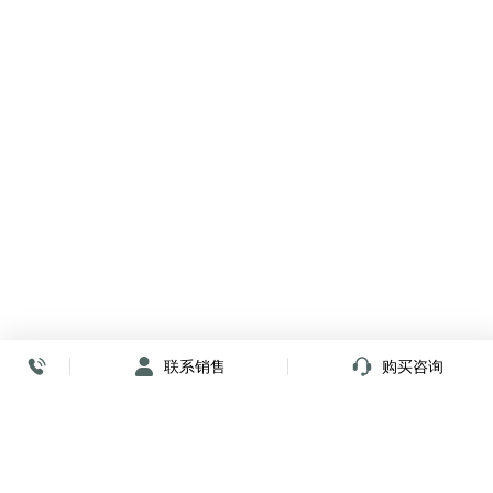
联系销售
购买咨询
放心签署 弹指间
小程序
公众号