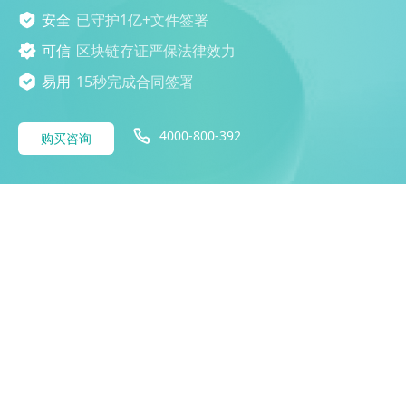
安全
已守护1亿+文件签署
可信
区块链存证严保法律效力
易用
15秒完成合同签署
4000-800-392
购买咨询