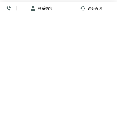
联系销售
购买咨询
放心签署 弹指间
小程序
公众号
关注我们